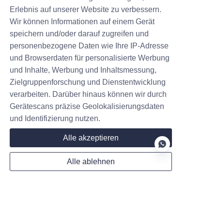
erschütterte. Diese revolutionäre
Erlebnis auf unserer Website zu verbessern.
Technologie schließt die Lücke
Wir können Informationen auf einem Gerät
zwischen dem Laden von
speichern und/oder darauf zugreifen und
Elektrofahrzeugen und dem
personenbezogene Daten wie Ihre IP-Adresse
Betanken mit Kraftstoff, was die
Kontakt
und Browserdaten für personalisierte Werbung
Ladezeit erheblich verkürzt.
und Inhalte, Werbung und Inhaltsmessung,
Hinterlassen Sie Ihre Informationen und wir
Zielgruppenforschung und Dienstentwicklung
werden Sie kontaktieren.
verarbeiten. Darüber hinaus können wir durch
Gerätescans präzise Geolokalisierungsdaten
und Identifizierung nutzen.
Alle akzeptieren
Name
Alle ablehnen
DE
Unternehmen