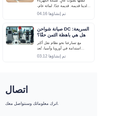
لنقلها بصوت عالٍ. شبكة الكهرباء
نيسان للسيارات الكهربائية
لدينا قديمة. قديمة جدًا. لمائة عام،
اعتمدنا على طريق ذي اتجاه واحد
تم إنشاؤها 04.16
بسيط: محطة طاقة ضخمة تحرق
شيئًا ما، وينتقل التيار الكهربائي عبر
السلك إلى المبنى الخاص بك. لكن
صيانة شواحن DC السريعة:
الأمور تتغير
هل هي باهظة الثمن حقًا؟
مع تسارعنا نحو نظام نقل أكثر
استدامة في أوروبا وآسيا، تُعد
الشحن عالي السرعة هو الوقود الذي
تم إنشاؤها 03.12
يُبقينا متحركين. بينما يتحدث الجميع
عن سرعة شاحن المركبات
الكهربائية من المستوى 3 (المعروف
عادةً باسم الشاحن السريع بالتيار
المستمر)، فإن عددًا أقل من الناس
يتحدثون عن
اتصال
اترك معلوماتك وسنتواصل معك.