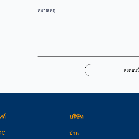
หมายเหตุ
ส่งตอนนี
ณฑ์
บริษัท
 DC
บ้าน