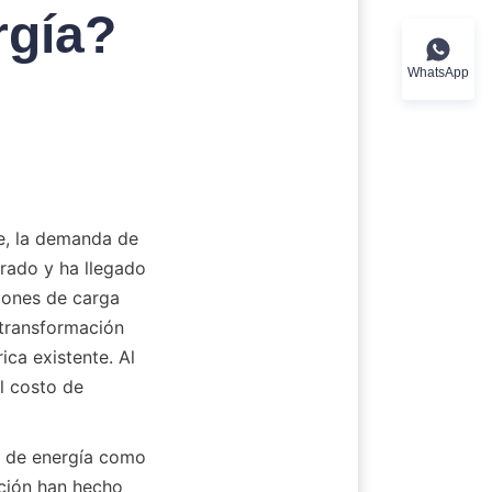
rgía?
WhatsApp
, la demanda de 
rado y ha llegado 
iones de carga 
 transformación 
ca existente. Al 
l costo de 
 de energía como 
ción han hecho 