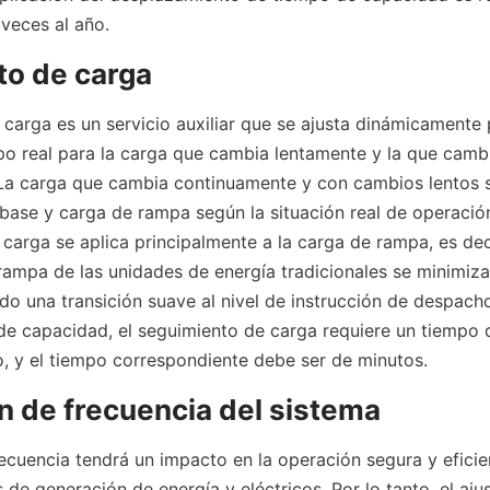
veces al año.
to de carga
 carga es un servicio auxiliar que se ajusta dinámicamente p
mpo real para la carga que cambia lentamente y la que cambi
a carga que cambia continuamente y con cambios lentos se
ase y carga de rampa según la situación real de operación
carga se aplica principalmente a la carga de rampa, es deci
e rampa de las unidades de energía tradicionales se minimiz
ndo una transición suave al nivel de instrucción de despach
de capacidad, el seguimiento de carga requiere un tiempo 
, y el tiempo correspondiente debe ser de minutos.
 de frecuencia del sistema
ecuencia tendrá un impacto en la operación segura y eficien
s de generación de energía y eléctricos. Por lo tanto, el aju