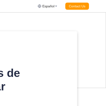
Español
Contact Us
s de
r