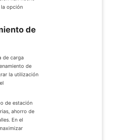
la opción 
iento de 
 de carga 
cenamiento de 
ar la utilización 
l 
o de estación 
ias, ahorro de 
es. En el 
maximizar 