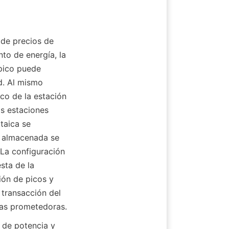
de precios de 
to de energía, la 
pico puede 
d. Al mismo 
co de la estación 
s estaciones 
aica se 
 almacenada se 
 La configuración 
ta de la 
ión de picos y 
transacción del 
vas prometedoras.
 de potencia y 