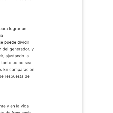
ara lograr un 
a 
 puede dividir 
 del generador, y 
r, ajustando la 
a tanto como sea 
o. En comparación 
de respuesta de 
te y en la vida 
ste de frecuencia 