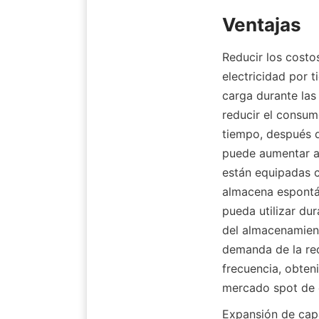
Ventajas
Reducir los costo
electricidad por t
carga durante las
reducir el consumo
tiempo, después de
puede aumentar al 
están equipadas c
almacena espontá
pueda utilizar dur
del almacenamient
demanda de la red 
frecuencia, obteni
mercado spot de e
Expansión de capa