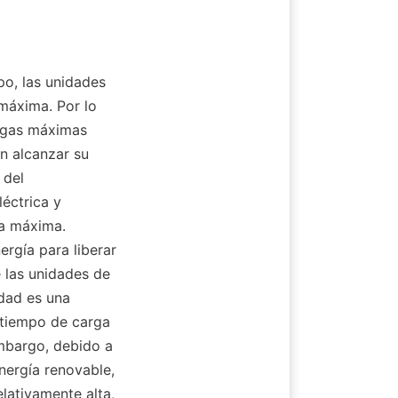
o, las unidades 
áxima. Por lo 
rgas máximas 
 alcanzar su 
del 
ctrica y 
a máxima. 
gía para liberar 
 las unidades de 
dad es una 
 tiempo de carga 
mbargo, debido a 
nergía renovable, 
ativamente alta, 