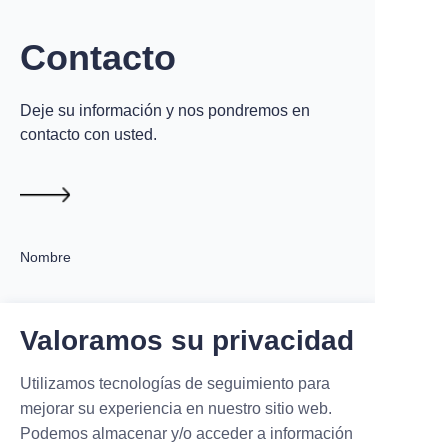
carga y las estaciones de carga
sirven a diferentes propósitos
técnicos y aplicaciones.
Contacto
Deje su información y nos pondremos en
contacto con usted.
Nombre
Valoramos su privacidad
Empresa
Utilizamos tecnologías de seguimiento para
mejorar su experiencia en nuestro sitio web.
Correo electrónico
Podemos almacenar y/o acceder a información