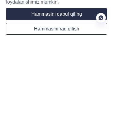
foydalanishimiz mumkin.
+8613632626247
Hammasini qabul qiling
Elektron pochta
Hammasini rad qilish
info@maruikel.com
UZ
Ofis soatlari
Dushanba - Juma: 9:00 AM - 6:00 PM
EST
24/7 Favqulodda yordam mavjud
Favqulodda yordam
Zarur muammolar uchun zaryadlash
uskunalari bo'yicha 24/7 texnik yordam
mavjud.
Favqulodda yordamga qo'ng'iroq qiling