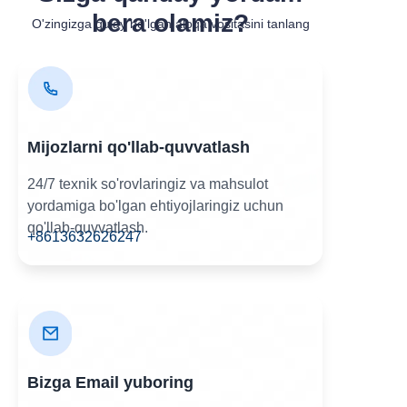
bera olamiz?
O'zingizga qulay bo'lgan aloqa vositasini tanlang
Mijozlarni qo'llab-quvvatlash
24/7 texnik so'rovlaringiz va mahsulot
yordamiga bo'lgan ehtiyojlaringiz uchun
qo'llab-quvvatlash.
+8613632626247
Bizga Email yuboring