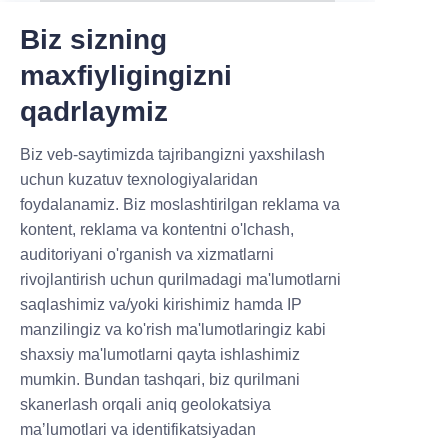
Biz sizning
maxfiyligingizni
qadrlaymiz
Biz veb-saytimizda tajribangizni yaxshilash
Hozir yuboring
uchun kuzatuv texnologiyalaridan
foydalanamiz. Biz moslashtirilgan reklama va
kontent, reklama va kontentni o'lchash,
Kontakt ma'lumotlari
auditoriyani o'rganish va xizmatlarni
rivojlantirish uchun qurilmadagi ma'lumotlarni
Global Boshqarma
saqlashimiz va/yoki kirishimiz hamda IP
manzilingiz va ko'rish ma'lumotlaringiz kabi
Bizning bosh ofisimiz Shenchjenda
shaxsiy ma'lumotlarni qayta ishlashimiz
joylashgan
mumkin. Bundan tashqari, biz qurilmani
Xitoyning innovatsion markazi.
skanerlash orqali aniq geolokatsiya
maʼlumotlari va identifikatsiyadan
Telefon