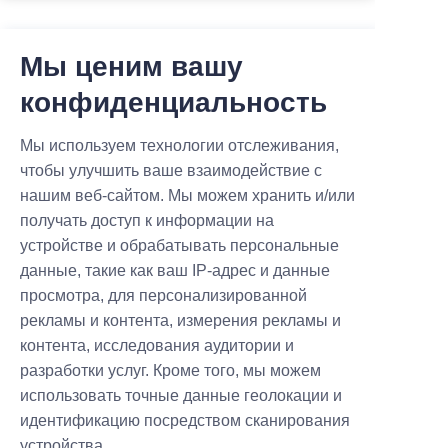
Мы ценим вашу
Связанные
конфиденциальность
новости
Мы используем технологии отслеживания,
чтобы улучшить ваше взаимодействие с
нашим веб-сайтом. Мы можем хранить и/или
получать доступ к информации на
Руководство по
устройстве и обрабатывать персональные
установке
данные, такие как ваш IP-адрес и данные
эффективной системы
Let's get straight to business.
просмотра, для персонализированной
зарядки
Bolting an electric vehicle
рекламы и контента, измерения рекламы и
электромобилей для
charging system to the
Создано 07.07
B2B-инженеров
контента, исследования аудитории и
pavement doesn't guarantee a
return on investment. In fact,
разработки услуг. Кроме того, мы можем
without rigorous on-site
Расширьте
использовать точные данные геолокации и
engineering and strict electrical
возможности вашего
идентификацию посредством сканирования
planning, deploying this
объекта с помощью
устройства.
Мы рады представить нашу