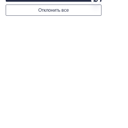
Отклонить все
WhatsApp
RU
Примечания
Отправить сейчас
Партнерство с MARUIKEL: Больше,