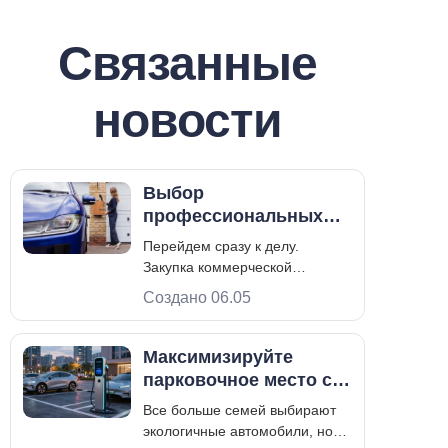
Связанные
новости
Выбор
профессиональных
зарядных станций для
Перейдем сразу к делу.
автомобилей:
Закупка коммерческой
руководство
инфраструктуры для
Создано 06.05
покупателя
электромобилей — это не то
же самое, что покупка офисной
мебели. Вы инвестируете в
Максимизируйте
промышленное оборудование
парковочное место с
высокого напряжения, которое
помощью
Все больше семей выбирают
будет определять рабочий
двухпортового
экологичные автомобили, но
процесс вашего объекта на