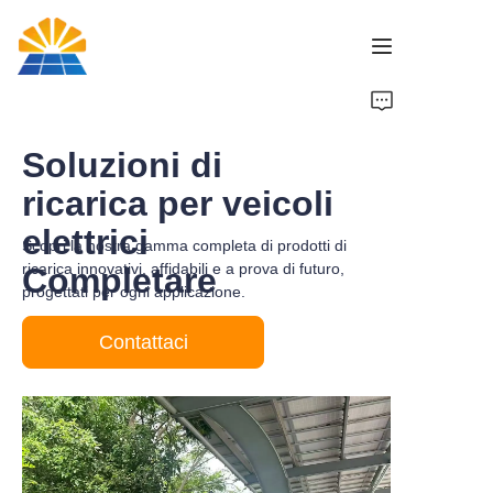
Home
Soluzioni di
Prodotto
ricarica per veicoli
elettrici
Notizie
Scopri la nostra gamma completa di prodotti di
ricarica innovativi, affidabili e a prova di futuro,
Completare
progettati per ogni applicazione.
Marca
Contattaci
Contattaci