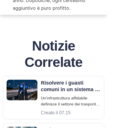
anno. Dopodiché, ogni centesimo 
aggiuntivo è puro profitto.
Notizie
Correlate
Risolvere i guasti
comuni in un sistema di
ricarica elettrica
Un'infrastruttura affidabile
definisce il settore dei trasporti
moderno. Se il tuo sistema di
Creato il 07.15
ricarica elettrica si guasta, perdi
entrate rapidamente. Perdi