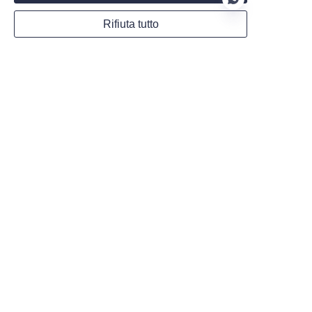
Rifiuta tutto
Collaborare con MARUIKEL: Oltre i
IT
Caricabatterie EV – Potenziamo le
"Stazioni di Ricarica Profittevoli"
Prodotti
Caricabatterie DC
Caricabatterie AC
Sistemi di Ricarica Divisa
Caricabatterie Portatili