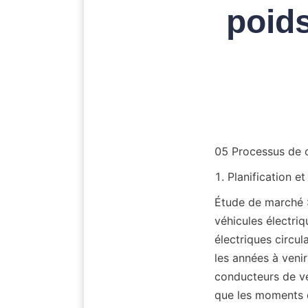
poids
05 Processus de c
1. Planification e
Étude de marché :
véhicules électriq
électriques circul
les années à veni
conducteurs de vé
que les moments de