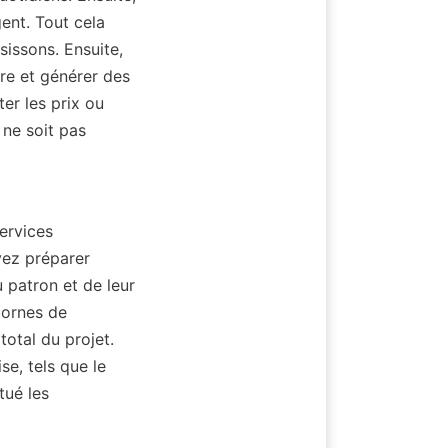
nt. Tout cela 
ssons. Ensuite, 
e et générer des 
er les prix ou 
ne soit pas 
rvices 
ez préparer 
 patron et de leur 
ornes de 
otal du projet. 
e, tels que le 
ué les 