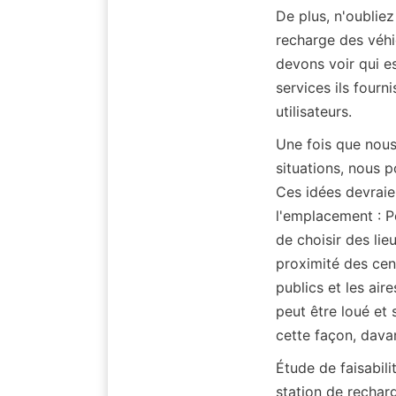
De plus, n'oubliez
recharge des véhicu
devons voir qui e
services ils fourn
utilisateurs.
Une fois que nou
situations, nous 
Ces idées devraien
l'emplacement : Po
de choisir des lie
proximité des cen
publics et les air
peut être loué et 
cette façon, davan
Étude de faisabilit
station de recharg