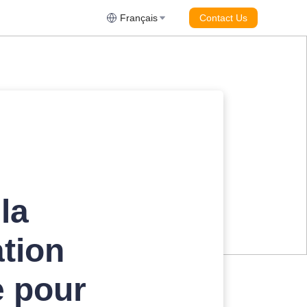
Français
Contact Us
la
ation
e pour