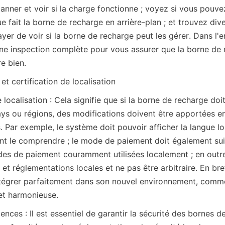
anner et voir si la charge fonctionne ; voyez si vous pouvez
fait la borne de recharge en arrière-plan ; et trouvez dive
yer de voir si la borne de recharge peut les gérer. Dans l'
ne inspection complète pour vous assurer que la borne de 
re bien.
et certification de localisation
localisation : Cela signifie que si la borne de recharge doit
ays ou régions, des modifications doivent être apportées en
. Par exemple, le système doit pouvoir afficher la langue loc
sent le comprendre ; le mode de paiement doit également sui
es de paiement couramment utilisées localement ; en outre, i
et réglementations locales et ne pas être arbitraire. En bref
ntégrer parfaitement dans son nouvel environnement, comme s
 et harmonieuse.
icences : Il est essentiel de garantir la sécurité des bornes d