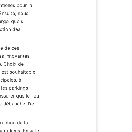
ielles pour la 
Ensuite, nous 
rge, quels 
ction des 
e de ces 
s innovantes. 
. Choix de 
 est souhaitable 
ipales, à 
les parkings 
surer que le lieu 
re débauché. De 
ruction de la 
otidiens. Ensuite, 