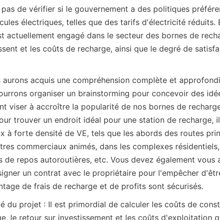
 pas de vérifier si le gouvernement a des politiques préférent
les électriques, telles que des tarifs d'électricité réduits. 
st actuellement engagé dans le secteur des bornes de recha
issent et les coûts de recharge, ainsi que le degré de satisfa
s aurons acquis une compréhension complète et approfondi
pourrons organiser un brainstorming pour concevoir des idée
t viser à accroître la popularité de nos bornes de recharge
ur trouver un endroit idéal pour une station de recharge, il
ux à forte densité de VE, tels que les abords des routes princ
tres commerciaux animés, dans les complexes résidentiels, 
es de repos autoroutières, etc. Vous devez également vous as
signer un contrat avec le propriétaire pour l'empêcher d'êt
tage de frais de recharge et de profits sont sécurisés.
é du projet : Il est primordial de calculer les coûts de const
e, le retour sur investissement et les coûts d'exploitation qu