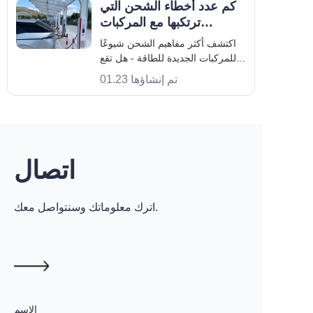
بشكل مؤلم. إذا كنت تحاول شحن
كم عدد أخطاء الشحن التي
سيارة كهربائية حديثة بـ
ترتكبها مع المركبات
الكهربائية الجديدة؟
اكتشف أكثر مفاهيم الشحن شيوعًا
للمركبات الجديدة للطاقة - هل تقع
فريسة لها؟ أصبحت المركبات
تم إنشاؤها 01.23
الجديدة للطاقة (NEVs) شائعة
بشكل متزايد، ولا يزال عدد كبير من
السائقين غير مدركين لممارسات
الشحن الصحيحة. الشحن غير
الصحيح ليس فقط
اتصال
اترك معلوماتك وسنتواصل معك.
الاسم