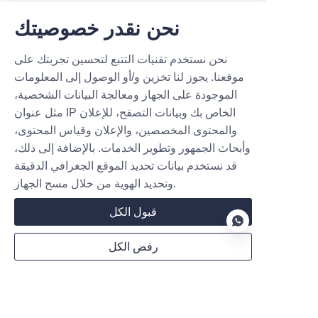
نحن نقدر خصوصيتك
ملاحظات
نحن نستخدم تقنيات التتبع لتحسين تجربتك على
موقعنا. يجوز لنا تخزين و/أو الوصول إلى المعلومات
الموجودة على الجهاز ومعالجة البيانات الشخصية،
مثل عنوان IP الخاص بك وبيانات التصفح، للإعلان
والمحتوى المخصصين، والإعلان وقياس المحتوى،
وأبحاث الجمهور وتطوير الخدمات. بالإضافة إلى ذلك،
قد نستخدم بيانات تحديد الموقع الجغرافي الدقيقة
إرسال الآن
وتحديد الهوية من خلال مسح الجهاز.
قبول الكل
رفض الكل
الشراكة مع MARUIKEL: ما وراء شواحن
السيارات الكهربائية – نحن نمكّن "محطات
AR
الشحن المربحة"