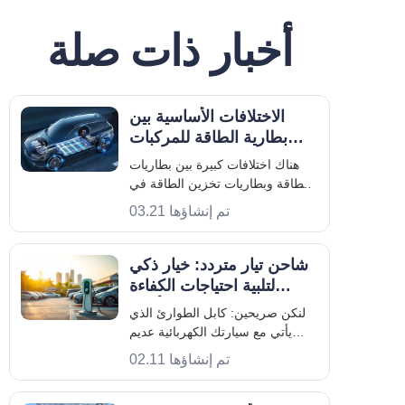
أخبار ذات صلة
الاختلافات الأساسية بين
بطارية الطاقة للمركبات
الكهربائية من ماروكيل
هناك اختلافات كبيرة بين بطاريات
وبطارية تخزين الطاقة
الطاقة وبطاريات تخزين الطاقة في
العديد من الجوانب، والتي أوضحها
تم إنشاؤها 03.21
ماروكيل بالتفصيل على النحو التالي:
التعريف والاستخدام: بطارية الطاقة:
تشير إلى البطارية المستخدمة
شاحن تيار متردد: خيار ذكي
لتخزين وتوفير الطاقة للمركبات
لتلبية احتياجات الكفاءة
الكهربائية بالكامل (BEVs)،
الأعلى
لنكن صريحين: كابل الطوارئ الذي
يأتي مع سيارتك الكهربائية عديم
الفائدة تقريبًا في الحياة اليومية. في
تم إنشاؤها 02.11
الصناعة، غالبًا ما نسميه "كابل الجدة"
لسبب وجيه - فهو بطيء. بطيء