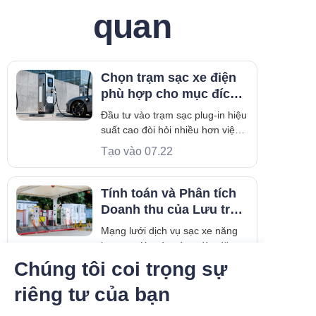
quan
Chọn trạm sạc xe điện
phù hợp cho mục đích
thương mại
Đầu tư vào trạm sạc plug-in hiệu
suất cao đòi hỏi nhiều hơn việc
chỉ chọn thiết bị rẻ nhất. Cơ sở
Tạo vào 07.22
hạ tầng cho xe điện đang mở
rộng nhanh chóng trên khắp
châu Âu, châu Á và Trung Đông.
Tính toán và Phân tích
Các chủ doanh nghiệp phải ưu
Doanh thu của Lưu trữ
tiên phần cứng có khả năng
Năng lượng tại các
Mạng lưới dịch vụ sạc xe năng
Trạm Sạc
lượng mới ngày càng dày đặc.
Tuy nhiên, các nhà khai thác
Chúng tôi coi trọng sự
Tạo vào 05.09
trạm sạc và chủ xe vẫn đối mặt
riêng tư của bạn
với những thách thức đối đầu
dường như không thể dung hòa:
Làm thế nào để khởi