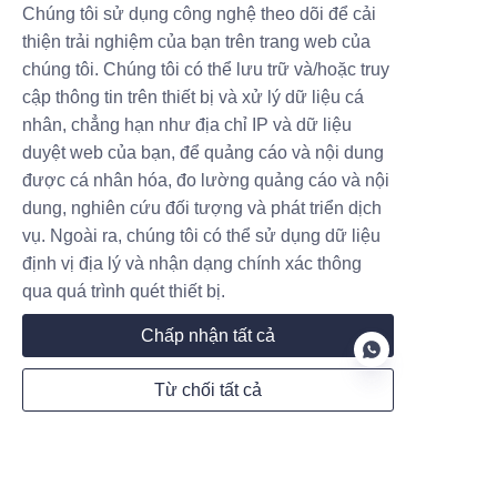
một bên không thể tạo ra lợi
động lại bộ sạc xe điện
Chúng tôi sử dụng công nghệ theo dõi để cải
nhuận tốt, và bên kia c
của tôi từ xa?
thiện trải nghiệm của bạn trên trang web của
Có một nỗi sợ hãi đặc trưng mà
chúng tôi. Chúng tôi có thể lưu trữ và/hoặc truy
chỉ những người sở hữu xe điện
mới hiểu. Đó là khi bạn đang
cập thông tin trên thiết bị và xử lý dữ liệu cá
Tạo vào 01.29
cách xa nhà hàng dặm, có thể
nhân, chẳng hạn như địa chỉ IP và dữ liệu
đang kẹt trong một cuộc họp dài
duyệt web của bạn, để quảng cáo và nội dung
ở văn phòng, và bạn liếc nhìn
được cá nhân hóa, đo lường quảng cáo và nội
ứng dụng trên điện thoại chỉ để
dung, nghiên cứu đối tượng và phát triển dịch
thấy hai từ khủng khiếp đó: Bộ
sạc ngoại tuyến. Tim bạn thắt lại
Liên hệ
vụ. Ngoài ra, chúng tôi có thể sử dụng dữ liệu
định vị địa lý và nhận dạng chính xác thông
qua quá trình quét thiết bị.
Để lại thông tin của bạn và chúng tôi sẽ liên hệ.
Chấp nhận tất cả
Từ chối tất cả
VI
Tên