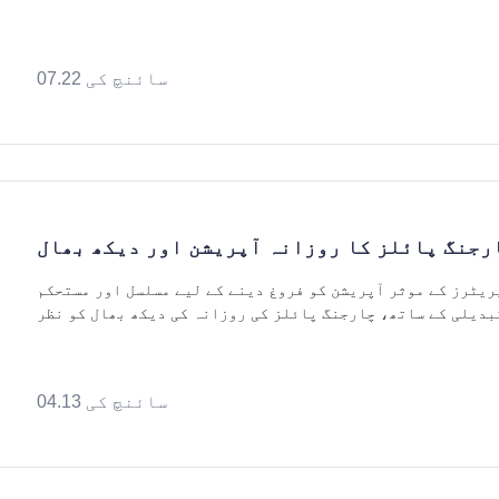
 کاروباری مالکان کو ایسے ہارڈویئر کو ترجیح دینی چاہیے جو
سائنچ کی 07.22
رجنگ پائلز کا روزانہ آپریشن اور دیکھ بھال
ریٹرز کے موثر آپریشن کو فروغ دینے کے لیے مسلسل اور مستحکم
بدیلی کے ساتھ، چارجنگ پائلز کی روزانہ کی دیکھ بھال کو نظر
انداز نہیں کیا جانا چاہیے۔ چیک کرنا کہ آیا گرمی کا اخراج
سائنچ کی 04.13