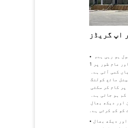
 اپ گریڈز
• چارجنگ ٹیکنالوجی: میگا واٹ کلاس سپرچارجنگ ٹیکنالوجی تیزی سے مقبول ہو رہی ہے، 
اور چارجنگ پاور عام طور پر 1MW سے زیادہ بڑھا دی گئی ہے، "200 کلومیٹر کی رینج کے 
لیے 10 منٹ کی چارجنگ" حاصل کر رہی ہے، جس سے چارجنگ کے وقت میں نمایاں کمی آتی ہے۔ 
مکمل طور پر مائع سے ٹھنڈا کرنے والی سپرچارجنگ آرکیٹیکچر ایک ٹرمینل مائع کولنگ 
ڈیزائن اپناتی ہے، جو -40℃ سے 50℃ کے درجہ حرارت میں مستحکم طور پر کام کر سکتی 
ہے، اور ناکامی کی شرح ہوا سے ٹھنڈا کرنے والے حل کے مقابلے میں 70% کم ہو جاتی ہے۔ 
اسی وقت، مائع کولنگ ٹیکنالوجی آلات کی عمر کو بڑھاتی ہے اور آپریشن اور دیکھ بھال 
 کو کم کرتی ہے۔
• ذہین آپریشن اور دیکھ بھال: AI ذہین ڈسپیچنگ سسٹم چارجنگ پائلز کے حقیقی وقت کے 