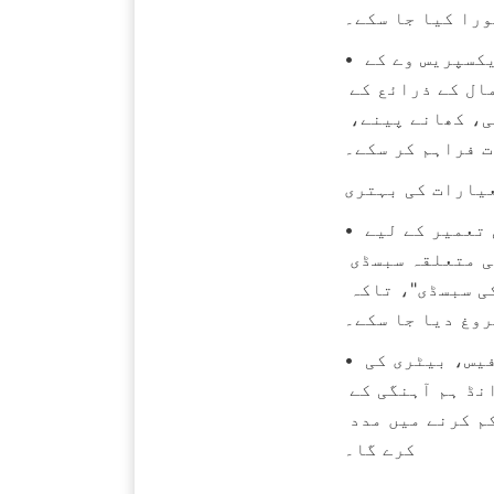
را کیا جا سکے۔
• سائٹ کے انتخاب کی حکمت عملی: قومی سڑکوں، صوبائی سڑکوں یا ایکسپریس وے کے 
چوراہوں کے قریب، نیز صنعتی پارکوں، بندرگاہوں، اور کانوں جیسے مال کے ذرائع کے 
قریب ہونی چاہیے۔ سائٹ اتنی بڑی ہونی چاہیے کہ وہ گاڑیوں کی دھلائی، کھانے پینے، 
 فراہم کر سکے۔
یارات کی بہتری
• پالیسی کی حمایت: مقامی حکومتوں نے بھاری ٹرک چارجنگ اسٹیشنوں کی تعمیر کے لیے 
سبسڈی اور زمین کی حمایت میں اضافہ کیا ہے۔ اسٹیٹ گرڈ نے بھی متعلقہ سبسڈی 
پالیسیوں متعارف کرایا ہے، جیسے "بھاری ٹرک کی چوٹی کم کرنے کی سبسڈی"، تاکہ 
روغ دیا جا سکے۔
• صنعت کے معیارات میں بہتری: بھاری ڈیوٹی ٹرکوں کے لیے چارجنگ انٹرفیس، بیٹری کی 
وضاحتوں، اور بیٹری کے تبادلے کے معیارات کا بتدریج اتحاد کراس برانڈ ہم آہنگی کے 
مسائل کو حل کرے گا، جو آپریشنل کارکردگی کو بہتر بنانے اور لاگت کو کم کرنے میں مدد 
کرے گا۔