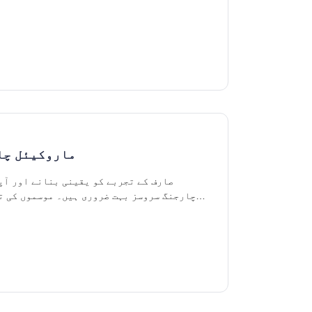
ہے۔
ماروکیئل چا
صارف کے تجربے کو یقینی بنانے اور آپ
چارجنگ سروسز بہت ضروری ہیں۔ موسموں کی ت