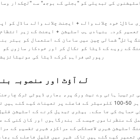
رپورٹس فراہم کرکے ڈیٹا کی مونیٹائزیشن
لے آؤٹ اور منصوبہ بند