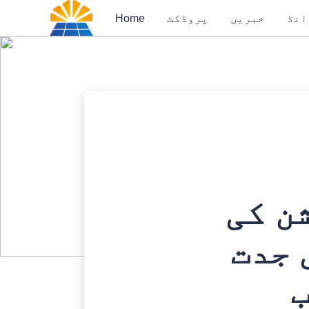
انڈ
خبریں
پروڈکٹ
Home
ن کی
 جدت
ب