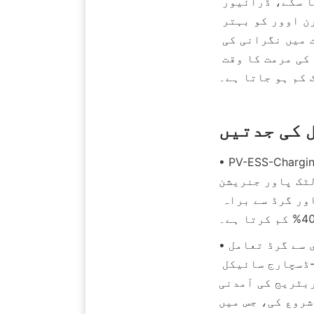
ڈیٹا کو یکجا کرتا ہے تاکہ گاڑیوں کے چارجنگ راستوں کو بہتر بنایا جا سکے، ڈرائیور 
کے انتظار کے وقت کو کم سے کم کیا جا سکے اور چارجنگ اسٹیشن کی ٹرن اوور کو بہتر 
بنایا جا سکے۔ ایک ڈیجیٹل ٹوئن پلیٹ فارم آلات کی صحت کی حقیقی وقت میں نگرانی کی 
اجازت دیتا ہے، اور آلات پر پیشگی دیکھ بھال کی جاتی ہے، جس سے خرابی کی مرمت کا وقت 
 کی جدتیں
 طور پر، ٹنگشان میں بنایا گیا "سپرچارجنگ پورٹ" 
ES اور ہائی پاور چارجنگ پائلز کو یکجا کرتا ہے، جو آف گرڈ 
حالت میں 12 گھنٹے کی مسلسل مکمل لوڈ آپریشن حاصل کرتا ہے، اور پاور گرڈ سے براہ 
• گاڑی سے گرڈ تعامل (V2G) کی تجارتی کاری: بجلی کے بھاری ٹرک V2G ٹیکنالوجی کے 
ذریعے گرڈ کی چوٹی کے بوجھ کے ضابطے میں حصہ لیتے ہیں، اور ایک چارج-ڈسچارج سائیکل 
CN تک پہنچ سکتی ہے۔ اسٹیٹ گرڈ نے "بھاری ٹرک چوٹی کے 
ی kWh کی اضافی سبسڈی دی گئی، 