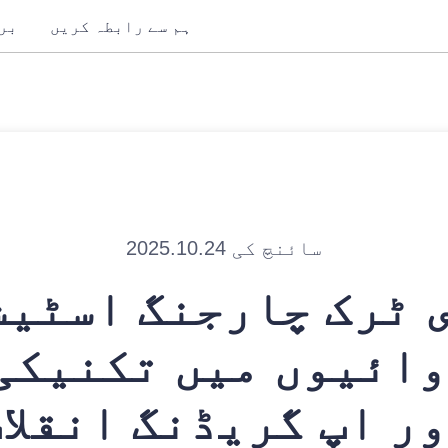
ہم سے رابطہ کریں
بر
سائنچ کی 2025.10.24
 ٹرک چارجنگ اسٹیش
ائیوں میں تکنیکی
ر اپ گریڈنگ انقلا