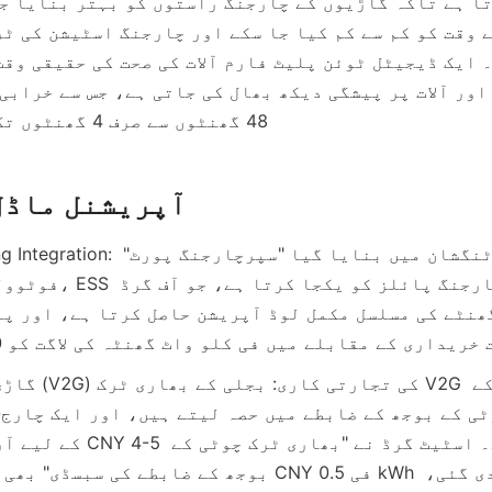
48 گھنٹوں سے صرف 4 گھنٹوں تک کم ہو جاتا ہے۔
آپریشنل ماڈل
• PV-ESS-Charging Integration: مثال کے
فوٹوولٹک پاور جنریشن، S
خریداری کے مقابلے میں فی کلو واٹ گھنٹہ کی لاگت کو 40% کم کرتا ہے۔
کے لیے آربٹریج کی آمدنی Y 4-5
بوجھ کے ضابطے کی سبسڈی" بھی شروع کی، جس میں CNY 0.5 ف