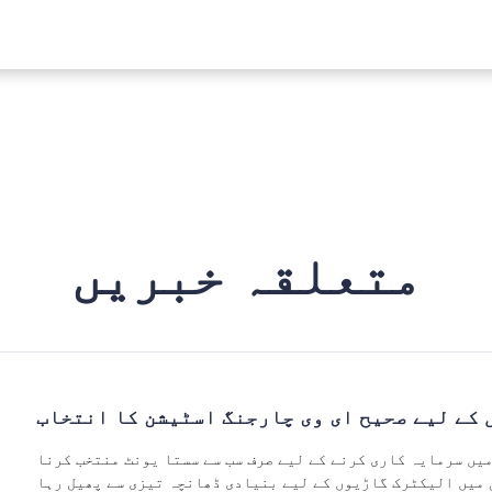
متعلقہ خبریں
کے لیے صحیح ای وی چارجنگ اسٹیشن کا انتخاب
میں سرمایہ کاری کرنے کے لیے صرف سب سے سستا یونٹ منتخب کرنا
 میں الیکٹرک گاڑیوں کے لیے بنیادی ڈھانچہ تیزی سے پھیل رہا