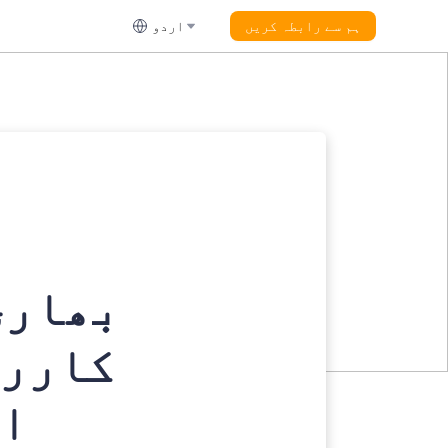
ہم سے رابطہ کریں
اردو
بھاری
کاررو
او