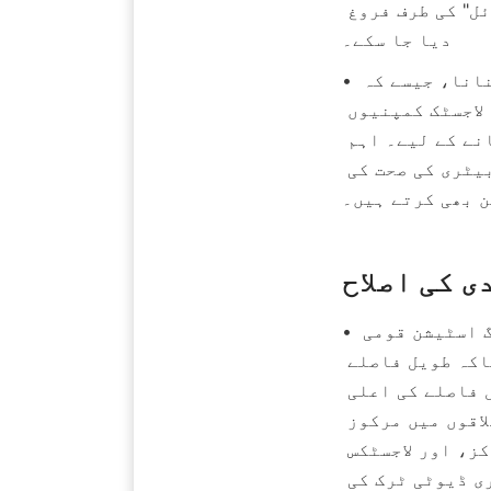
تاکہ چارجنگ اسٹیشنوں کی تبدیلی کو "بجلی کے بوجھ" سے "لچکدار وسائل" کی طرف فروغ 
دیا جا سکے۔
• ہائبرڈ کاروباری ماڈل: خود چلانے والے + ایجنٹ چلانے والے ماڈل کو اپنانا، جیسے کہ 
ٹیلاڈین کا "خود تعمیر کردہ بنیادی ہب اسٹیشن + ایجنٹ کے زیر انتظام لاجسٹک کمپنیوں 
کے نجی چارجنگ پائل" شمالی چین میں سامان کے استعمال کو بہتر بنانے کے لیے۔ اہم 
آپریٹرز چارجنگ کے رویے کے ڈیٹا کو نکال کر اور خودکار سازوں کو بیٹری کی صحت کی 
 بھی کرتے ہیں۔
ی کی اصلاح
• منظرنامہ پر مبنی ترتیب: ہائی وے نیٹ ورک پر، بھاری ڈیوٹی ٹرک چارجنگ اسٹیشن قومی 
ٹرنک سڑکوں سے ہر 50-100 کلومیٹر کے فاصلے پر تعینات کیے گئے ہیں تاکہ طویل فاصلے 
کی ٹرنک لاجسٹکس کی حمایت کی جا سکے۔ بیٹری تبدیل کرنے کے اسٹیشن قلیل فاصلے کی اعلی 
تعدد کی نقل و حمل کے منظرناموں جیسے کہ بندرگاہوں اور کان کنی کے علاقوں میں مرکوز 
ہیں۔ چارجنگ اسٹیشن شہری لاجسٹکس کے مراکز، شہری تقسیم کے مراکز، اور لاجسٹکس 
پارکوں میں تعمیر کیے گئے ہیں تاکہ شہر میں قلیل فاصلے کے بھاری ڈیوٹی ٹرک کی 