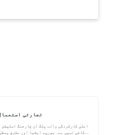
تجارتی استعمال 
اعلیٰ کارکردگی والے پلگ ان چارجنگ اسٹیشن 
کافی نہیں ہے۔ یورپ، ایشیا اور مشرق وسطیٰ