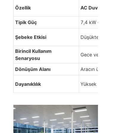
Özellik
AC Duvar Kutusu (Mod
Tipik Güç
7,4 kW – 22 kW
Şebeke Etkisi
Düşükten Ortaya
Birincil Kullanım 
Gece veya işyeri park y
Senaryosu
Dönüşüm Alanı
Aracın üzerinde
Dayanıklılık
Yüksek (Az hareketli p