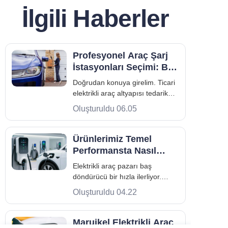
İlgili Haberler
Profesyonel Araç Şarj
İstasyonları Seçimi: Bir
Alıcı Rehberi
Doğrudan konuya girelim. Ticari
elektrikli araç altyapısı tedarik
etmek ofis mobilyası satın almak
Oluşturuldu 06.05
gibi değildir. Önümüzdeki on yıl
boyunca sahanızın operasyonel
akışını belirleyecek yüksek
Ürünlerimiz Temel
voltajlı endüstriyel ekipmanlara
Performansta Nasıl
yatırım yapıyorsunuz. Eğer
Farklılaşıyor?
Elektrikli araç pazarı baş
yanlış yaparsanız
döndürücü bir hızla ilerliyor.
Avrupa ve Asya genelinde
Oluşturuldu 04.22
yollara daha fazla elektrikli araç
çıktıkça, güvenilir ve yüksek
performanslı şarj altyapısına
Maruikel Elektrikli Araç