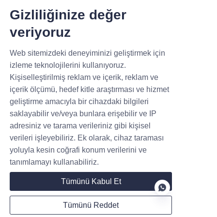
olan talep tüm zamanların en
Şarj Cihazı İçin Yedi
Gizliliğinize değer
yüksek seviyesine ulaştı. En iyi
Adımlı Sorun Giderme
Elektrikli araçların (EV) artan
evse gücü için piyasadaysanız
veriyoruz
popülaritesiyle birlikte, şarj
istasyonlarına olan talep de
Oluşturuldu 03.21
yükselmektedir. Ancak, şarj
Web sitemizdeki deneyiminizi geliştirmek için
modülleri uzun süreli
izleme teknolojilerini kullanıyoruz.
kullanımdan sonra bazı arızalar
Kişiselleştirilmiş reklam ve içerik, reklam ve
ve hasarlarla karşılaşabilir. Bu
içerik ölçümü, hedef kitle araştırması ve hizmet
bağlamda, kullanıcılar bu
geliştirme amacıyla bir cihazdaki bilgileri
durumları nasıl belirlemeli ve
İletişim
bunlarla nasıl başa çıkmalıdır?
saklayabilir ve/veya bunlara erişebilir ve IP
M
adresiniz ve tarama verileriniz gibi kişisel
Bilgilerinizi bırakın, sizinle iletişime geçeceğiz.
verileri işleyebiliriz. Ek olarak, cihaz taraması
yoluyla kesin coğrafi konum verilerini ve
tanımlamayı kullanabiliriz.
Tümünü Kabul Et
Tümünü Reddet
Ad