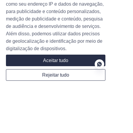
como seu endereço IP e dados de navegação,
públicos. Eles dirão: "Ei, você sabia 
para publicidade e conteúdo personalizados,
que seu veículo elétrico é muito mais 
medição de publicidade e conteúdo, pesquisa
do que apenas um meio de 
de audiência e desenvolvimento de serviços.
locomoção? Quando ele não está na 
Além disso, podemos utilizar dados precisos
estrada, pode se transformar em um 
de geolocalização e identificação por meio de
poderoso parceiro para a rede 
digitalização de dispositivos.
elétrica, gerando renda para você e, 
Aceitar tudo
ao mesmo tempo, contribuindo 
significativamente para a proteção 
Rejeitar tudo
ambiental!" Como resultado, todos 
poderão entender melhor o que é o 
PT
V2G e estarão mais dispostos a 
participar. É como contar a todos 
uma nova descoberta, para que 
todos possam compartilhar essa boa 
notícia juntos!