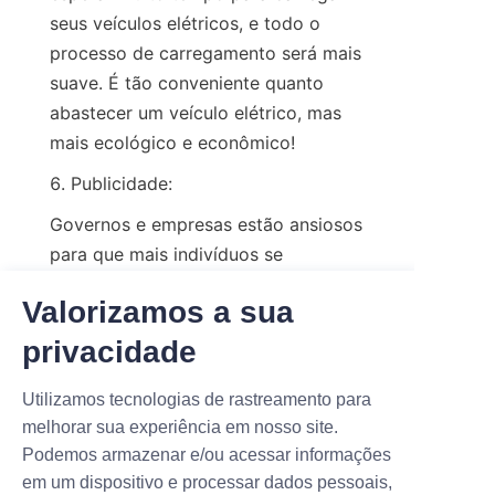
seus veículos elétricos, e todo o 
processo de carregamento será mais 
suave. É tão conveniente quanto 
abastecer um veículo elétrico, mas 
mais ecológico e econômico!
6. Publicidade:
Governos e empresas estão ansiosos 
para que mais indivíduos se 
familiarizem e adotem a inovadora 
Valorizamos a sua
tecnologia Vehicle-to-Grid (V2G). 
Para atingir esse objetivo, eles estão 
privacidade
utilizando diversas plataformas de 
Utilizamos tecnologias de rastreamento para
mídia, incluindo televisão, rádio e 
melhorar sua experiência em nosso site.
internet, além de organizar 
Podemos armazenar e/ou acessar informações
atividades interessantes em 
em um dispositivo e processar dados pessoais,
comunidades, escolas e outros locais 