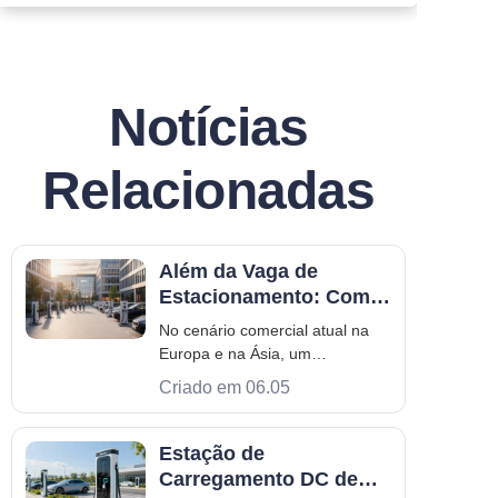
Notícias
Relacionadas
Além da Vaga de
Estacionamento: Como
os Pontos de
No cenário comercial atual na
Carregamento de
Europa e na Ásia, um
Veículos Elétricos
estacionamento não é mais
Criado em 06.05
Aumentam o Valor do
apenas um espaço estático — é
Ativo
um ativo inexplorado. À medida
que frotas corporativas e
Estação de
veículos de clientes aceleram
Carregamento DC de
sua transição para elétricos, a