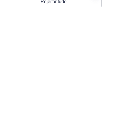
Rejeitar tudo
Website
PT
WhatsApp
Observações
Enviar agora