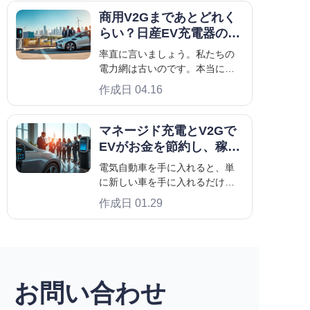
が開始されることを意味しま
商用V2Gまであとどれく
す。充電が完了したら、ガンを
らい？日産EV充電器の展
引き抜いてそのまま走行できま
開の真実
率直に言いましょう。私たちの
す。
電力網は古いのです。本当に古
いのです。100年間、私たちは単
作成日 04.16
純な一方通行に頼ってきまし
た。巨大な発電所が何かを燃や
し、その電気が電線を通ってあ
マネージド充電とV2Gで
なたの建物に届くのです。 しか
EVがお金を節約し、稼ぐ
し、状況は変化しています。
方法
電気自動車を手に入れると、単
に新しい車を手に入れるだけで
なく、エネルギーとの全く新し
作成日 01.29
い関係を築くことになることに
すぐに気づきます。突然、キロ
ワットや充電時間について考え
るようになります。よく耳にす
る2つの用語は、「マネージド充
電」です。
お問い合わせ